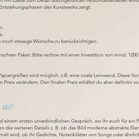
n mit Liebe zum Detail durchgeführten Abschlussarbeiten erfol
 Entstehungsphasen des Kunstwerks zeigt.
t.
s.
um noch etwaige Wünsche zu berücksichtigen.
schten Paket. Bitte rechne mit einer Investition von mind. 1200
piergrößen sind möglich, z:B. eine ovale Leinwand. Diese So
reis verändern. Den finalen Preis erhältst du aber definitiv v
 ab?
 einem ersten unverbindlichen Gespräch, wo ihr euch für ein
 die weiteren Details z. B. ob das Bild moderne abstrakte Ele
emalt wird, ob ihr Gedichte, Notenblätter von Songs oder ähnlich