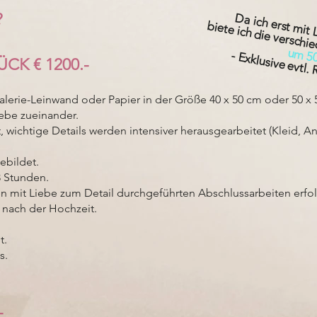
?
Da ich erst mit 
biete ich die verschi
um 50
- Exklusive evtl.
K € 1200.-
Galerie-Leinwand oder Papier in der Größe 40 x 50 cm oder 50 x
iebe zueinander.
 wichtige Details werden intensiver herausgearbeitet (Kleid, 
ebildet.
3 Stunden.
n mit Liebe zum Detail durchgeführten Abschlussarbeiten erfol
 nach der Hochzeit.
t.
s.
-