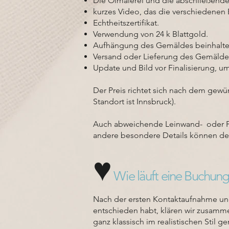
Die Ölmalerei und die abschließende
kurzes Video, das die verschiedenen
Echtheitszertifikat.
Verwendung von 24 k Blattgold.
Aufhängung des Gemäldes beinhalte
Versand oder Lieferung des Gemälde
Update und Bild vor Finalisierung, 
Der Preis richtet sich nach dem gewün
Standort ist Innsbruck).
Auch abweichende Leinwand- oder Pa
andere besondere Details können den P
♥️
Wie läuft eine Buchung
Nach der ersten Kontaktaufnahme und
entschieden habt, klären wir
zusammen
ganz klassisch im realistischen Stil g