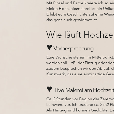
Mit Pinsel und Farbe kreiere ich so e
Meine Hochzeitsmalerei ist ein Unika
Erlebt eure Geschichte auf eine Weis
das ganz euch gewidmet ist.
Wie läuft Hochze
♥️
Vorbesprechung
Eure Wünsche stehen im Mittelpunkt. 
werden soll – zB. der Einzug oder de
Zudem besprechen wir den Ablauf, dam
Kunstwerk, das eure einzigartige Gesc
♥️
Live Malerei am Hochzei
Ca. 2 Stunden vor Beginn der Zeremo
Leinwand vor. Ich brauche ca. 2 m2 Pla
Als Hintergrund können Gedichte, Lie