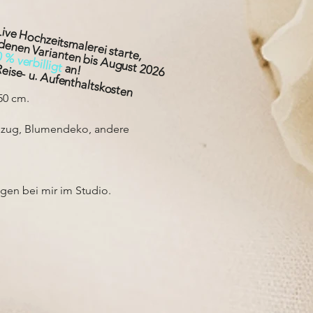
Live Hochzeitsmalerei starte,
edenen Varianten bis August 2026
 % verbilligt
 Reise- u. Aufenthaltskosten
an!
 50 cm.
Anzug, Blumendeko, andere
gen bei mir im Studio.