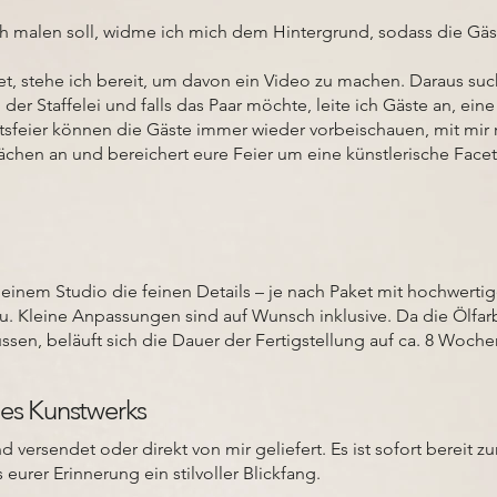
ch malen soll, widme ich mich dem Hintergrund, sodass die G
, stehe ich bereit, um davon ein Video zu machen. Daraus such
 der Staffelei und falls das Paar möchte, leite ich Gäste an, ei
itsfeier können die Gäste immer wieder vorbeischauen, mit mir
ächen an und bereichert eure Feier um eine künstlerische Facet
einem Studio die feinen Details – je nach Paket mit hochwertig
schau. Kleine Anpassungen sind auf Wunsch inklusive. Da die Öl
ssen, beläuft sich die Dauer der Fertigstellung auf ca. 8 Woche
des Kunstwerks
 versendet oder direkt von mir geliefert. Es ist sofort bereit 
eurer Erinnerung ein stilvoller Blickfang.