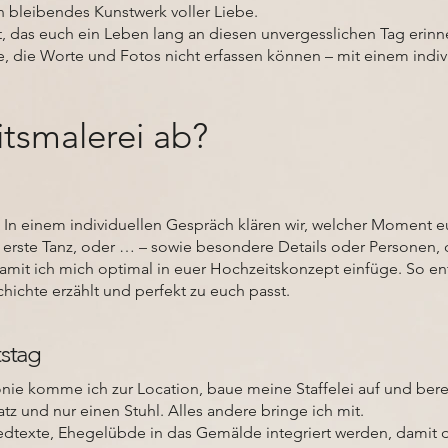
in bleibendes Kunstwerk voller Liebe.
t, das euch ein Leben lang an diesen unvergesslichen Tag erinne
e, die Worte und Fotos nicht erfassen können – mit einem indi
itsmalerei ab?
In einem individuellen Gespräch klären wir, welcher Moment e
r erste Tanz, oder … – sowie besondere Details oder Personen,
it ich mich optimal in euer Hochzeitskonzept einfüge. So ents
hichte erzählt und perfekt zu euch passt.
tstag
nie komme ich zur Location, baue meine Staffelei auf und ber
tz und nur einen Stuhl. Alles andere bringe ich mit.
dtexte, Ehegelübde in das Gemälde integriert werden, damit d